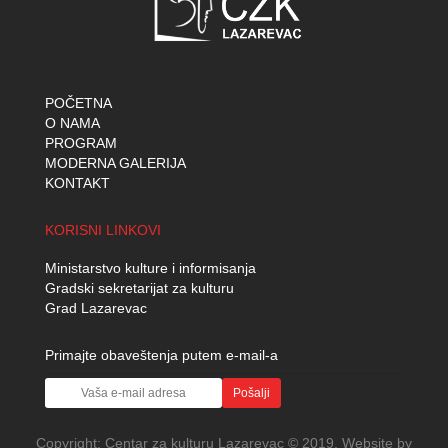
POČETNA
O NAMA
PROGRAM
MODERNA GALERIJA
KONTAKT
KORISNI LINKOVI
Ministarstvo kulture i informisanja
Gradski sekretarijat za kulturu
Grad Lazarevac
Primajte obaveštenja putem e-mail-a
Pošalji
Copyright:
Centar za kulturu Lazarevac
© 2019. Website by