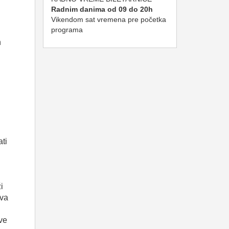
Radnim danima od 09 do 20h
Vikendom sat vremena pre početka
programa
n
ti
i
ava
ve