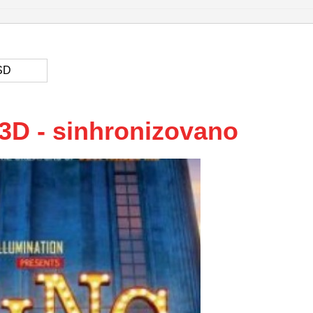
SD
D - sinhronizovano