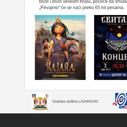
bliže i bliže velikom finalu, počeće da shvat
„Pevajmo“ će se naći preko 65 hit pesama.
Gradska opština LAZAREVAC