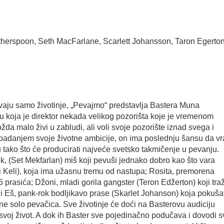
erspoon, Seth MacFarlane, Scarlett Johansson, Taron Egerto
avaju samo životinje, „Pevajmo“ predstavlja Bastera Muna
 koja je direktor nekada velikog pozorišta koje je vremenom
ožda malo živi u zabludi, ali voli svoje pozorište iznad svega i
opadanjem svoje životne ambicije, on ima poslednju šansu da vra
tako što će producirati najveće svetsko takmičenje u pevanju.
jk, (Set Mekfarlan) miš koji pevuši jednako dobro kao što vara
Tori Keli), koja ima užasnu tremu od nastupa; Rosita, premorena
prasića; Džoni, mladi gorila gangster (Teron Edžerton) koji traž
i Eš, pank-rok bodljikavo prase (Skarlet Johanson) koja pokuš
e solo pevačica. Sve životinje će doći na Basterovu audiciju
svoj život. A dok ih Baster sve pojedinačno podučava i dovodi s