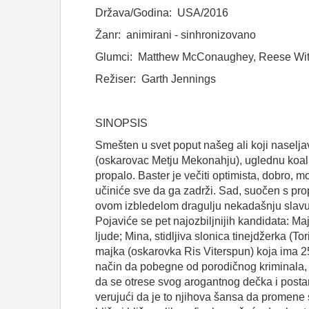
Država/Godina: USA/2016
Žanr: animirani - sinhronizovano
Glumci: Matthew McConaughey, Reese With
Režiser: Garth Jennings
SINOPSIS
Smešten u svet poput našeg ali koji naselj
(oskarovac Metju Mekonahju), uglednu koalu
propalo. Baster je večiti optimista, dobro, m
učiniće sve da ga zadrži. Sad, suočen s pr
ovom izbledelom dragulju nekadašnju slavu 
Pojaviće se pet najozbiljnijih kandidata: Ma
ljude; Mina, stidljiva slonica tinejdžerka (
majka (oskarovka Ris Viterspun) koja ima 25 
način da pobegne od porodičnog kriminala, 
da se otrese svog arogantnog dečka i postan
verujući da je to njihova šansa da promene 