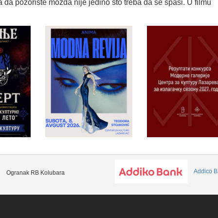
a da pozorište možda nije jedino što treba da se spasi. U filmu
Addico B
Ogranak RB Kolubara