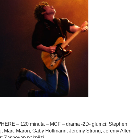
WHERE
–
120
minuta
– MCF – drama -2D-
glumci
:
Stephen
, Marc Maron, Gaby Hoffmann, Jeremy Strong, Jeremy Allen
r
;
Zasnovan
na
knjizi
,