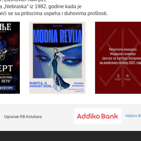
a
„Nebraska“
iz
1982.
godine
kada
je
eći
se
sa
pritiscima
uspeha
i
duhovima
prošlosti
.
Addico B
Ogranak RB Kolubara