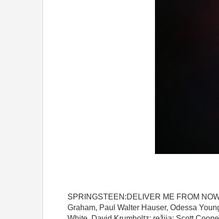
SPRINGSTEEN:DELIVER
ME FROM NO
Graham, Paul Walter Hauser, Odessa Young
White, David Krumholtz
;
režija
:
Scott Coope