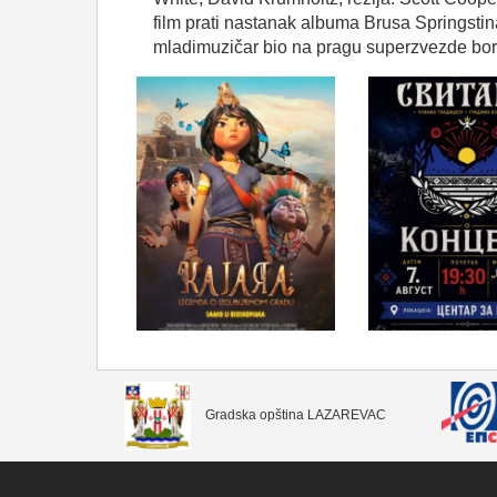
film
prati
nastanak
albuma
Brusa
Springstin
mladi
muzičar
bio
na
pragu
superzvezde
bor
Gradska opština LAZAREVAC