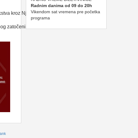
Radnim danima od 09 do 20h
Vikendom sat vremena pre početka
kstva
kroz
Njujork
.
programa
nog
zatočeništva
i
vrati
se
ank