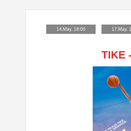
14.May. 18:00
17.May. 
TIKE 