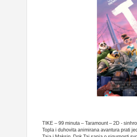
TIKE – 99
minuta
–
Taramount
– 2D -
sinhr
Topla
i
duhovita
animirana
avantura
prati
je
Taja
i
Maksin
.
Dok
Taj
sanja
o
sigurnosti
sv