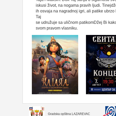
iskusi
život
,
na
nogama
pravih
ljudi
.
Tinejdž
ih
osvaja
na
nagradnoj
igri
,
ali
patike
ubrzo
Taj
se
udružuje
sa
uličnom
patikom
Džej
Bi
kak
svom
pravom
vlasniku
.
Gradska opština LAZAREVAC