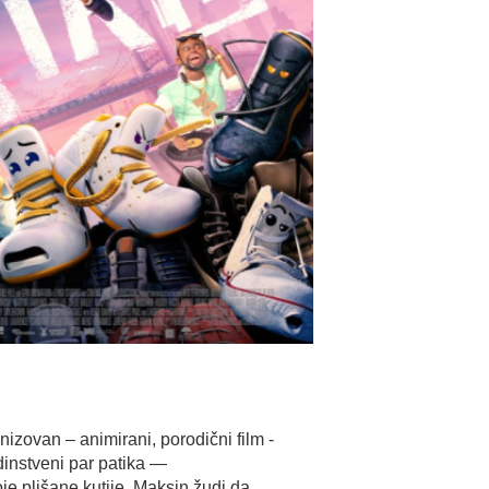
onizovan
–
animirani
,
porodični
film -
dinstveni
par
patika
—
oje
plišane
kutije
,
Maksin
žudi
da