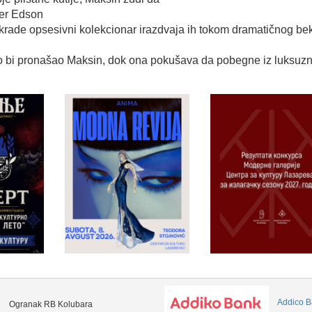
er
Edson
krade
opsesivni
kolekcionar
i
razdvaja
ih
tokom
dramatičnog
be
o
bi
pronašao
Maksin
,
dok
ona
pokušava
da
pobegne
iz
luksuz
Addico B
Ogranak RB Kolubara