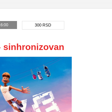
16:00
300
RSD
- sinhronizovan