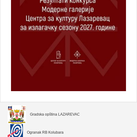
Gradska opština LAZAREVAC
Ogranak RB Kolubara