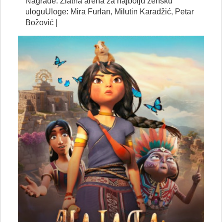
Nagrade: Zlatna arena za najbolju žensku
uloguUloge: Mira Furlan, Milutin Karadžić, Petar
Božović |