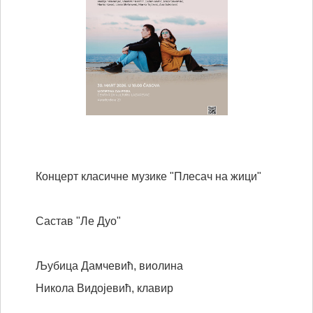
Концерт класичне музике "Плесач на жици"
Састав "Ле Дуо"
Љубица Дамчевић, виолина
Никола Видојевић, клавир