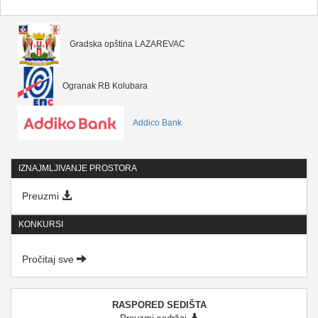
Gradska opština LAZAREVAC
Ogranak RB Kolubara
Addico Bank
IZNAJMLJIVANJE PROSTORA
Preuzmi
KONKURSI
Pročitaj sve
RASPORED SEDIŠTA