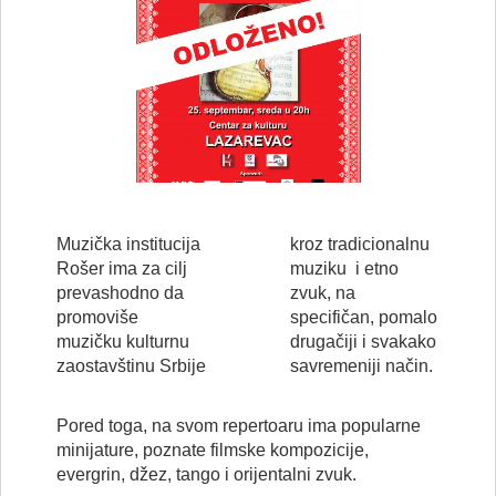
Muzička institucija
kroz tradicionalnu
Rošer ima za cilj
muziku i etno
prevashodno da
zvuk, na
promoviše
specifičan, pomalo
muzičku kulturnu
drugačiji i svakako
zaostavštinu Srbije
savremeniji način.
Pored toga, na svom repertoaru ima popularne
minijature, poznate filmske kompozicije,
evergrin, džez, tango i orijentalni zvuk.