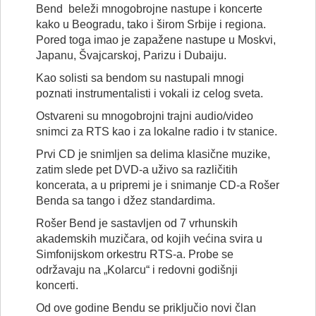
Bend beleži mnogobrojne nastupe i koncerte
kako u Beogradu, tako i širom Srbije i regiona.
Pored toga imao je zapažene nastupe u Moskvi,
Japanu, Švajcarskoj, Parizu i Dubaiju.
Kao solisti sa bendom su nastupali mnogi
poznati instrumentalisti i vokali iz celog sveta.
Ostvareni su mnogobrojni trajni audio/video
snimci za RTS kao i za lokalne radio i tv stanice.
Prvi CD je snimljen sa delima klasične muzike,
zatim slede pet DVD-a uživo sa različitih
koncerata, a u pripremi je i snimanje CD-a Rošer
Benda sa tango i džez standardima.
Rošer Bend je sastavljen od 7 vrhunskih
akademskih muzičara, od kojih većina svira u
Simfonijskom orkestru RTS-a. Probe se
održavaju na „Kolarcu“ i redovni godišnji
koncerti.
Od ove godine Bendu se priključio novi član