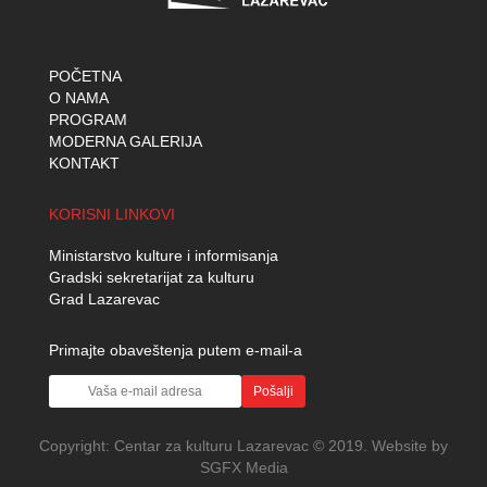
POČETNA
O NAMA
PROGRAM
MODERNA GALERIJA
KONTAKT
KORISNI LINKOVI
Ministarstvo kulture i informisanja
Gradski sekretarijat za kulturu
Grad Lazarevac
Primajte obaveštenja putem e-mail-a
Pošalji
Copyright:
Centar za kulturu Lazarevac
© 2019. Website by
SGFX Media