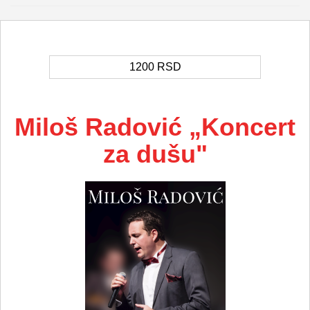
1200
RSD
Miloš Radović „Koncert
za dušu"