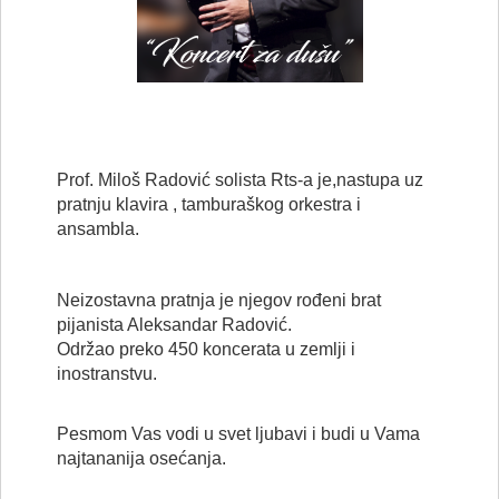
Prof. Miloš Radović solista Rts-a je,nastupa uz
pratnju klavira , tamburaškog orkestra i
ansambla.
Neizostavna pratnja je njegov rođeni brat
pijanista Aleksandar Radović.
Održao preko 450 koncerata u zemlji i
inostranstvu.
Pesmom Vas vodi u svet ljubavi i budi u Vama
najtananija osećanja.