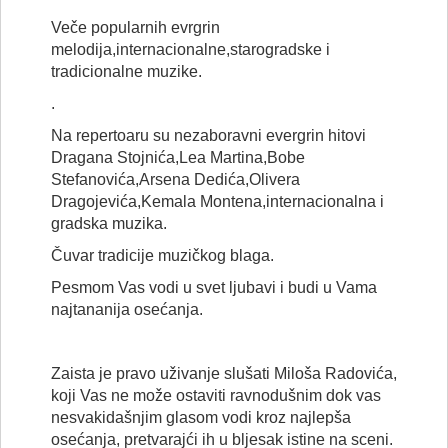
Veče popularnih evrgrin
melodija,internacionalne,starogradske i
tradicionalne muzike.
.
Na repertoaru su nezaboravni evergrin hitovi
Dragana Stojnića,Lea Martina,Bobe
Stefanovića,Arsena Dedića,Olivera
Dragojevića,Kemala Montena,internacionalna i
gradska muzika.
Čuvar tradicije muzičkog blaga.
Pesmom Vas vodi u svet ljubavi i budi u Vama
najtananija osećanja.
Zaista je pravo uživanje slušati Miloša Radovića,
koji Vas ne može ostaviti ravnodušnim dok vas
nesvakidašnjim glasom vodi kroz najlepša
osećanja, pretvarajći ih u bljesak istine na sceni.