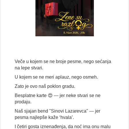
Veče u kojem se ne broje pesme, nego sećanja
na lepe stvari.
U kojem se ne meri aplauz, nego osmeh.
Zato je ovo naš poklon gradu.
Besplatne karte 😍 — jer neke stvari se ne
prodaju.
Naš sjajan bend "Sinovi Lazarevca" — jer
pesma najlepše kaže ‘hvala’.
I četiri gosta iznenađenja, da noć ima onu malu