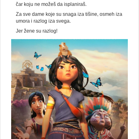
čar koju ne možeš da isplaniraš.
Za sve dame koje su snaga iza tišine, osmeh iza
umora i razlog iza svega.
Jer žene su razlog!