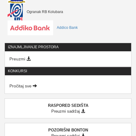
Ogranak RB Kolubara
Addico Bank
IZNAJMLJIVANJE PROSTORA
Preuzmi
KONKURSI
Pročitaj sve
RASPORED SEDIŠTA
Preuzmi sadržaj
POZORIŠNI BONTON
Preuzmi sadržaj