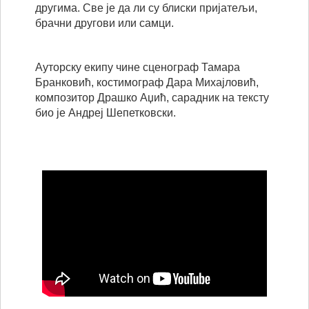
другима. Све је да ли су блиски пријатељи,
брачни другови или самци.
Ауторску екипу чине сценограф Тамара
Бранковић, костимограф Дара Михајловић,
композитор Драшко Аџић, сарадник на тексту
био је Андреј Шепетковски.