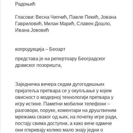
Радоњић
Гласови: Весна Чипчић, Павле Пекић, Јована
Гавриловић, Милан Марић, Славен Дошло,
Ивана Јововић
копродукција – Беоарт
представа је на репертоару Београдског
драмског позоришта,
Заједничка вечера седам дугогодишњих
пријатеља претвара се у окупљање у којем
овисност о модерној технологији претвара у
игру истине. Паметни мобилни телефони –
разговори, поруке, коментари на друштвеним
мрежама сваког од њих, на почетку игре ради,
постају свима доступни, а како вече одмиче
они откривају колико мало знају једни о