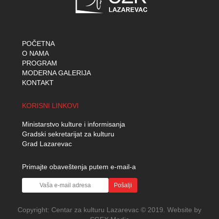
POČETNA
O NAMA
PROGRAM
MODERNA GALERIJA
KONTAKT
KORISNI LINKOVI
Ministarstvo kulture i informisanja
Gradski sekretarijat za kulturu
Grad Lazarevac
Primajte obaveštenja putem e-mail-a
Pošalji
Copyright:
Centar za kulturu Lazarevac
© 2019. Website by