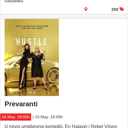
nastavku.
250
Prevaranti
18.May. 18:00h
| 19.May. 18:00h
U novoj urnebesnoj komediji, En Hatavej i Rebel Vilson