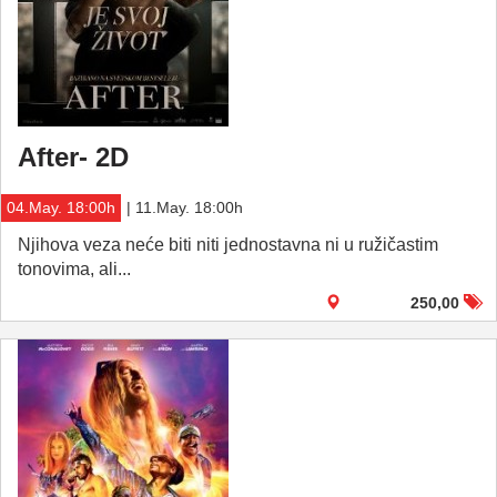
After- 2D
04.May. 18:00h
| 11.May. 18:00h
Njihova veza neće biti niti jednostavna ni u ružičastim
tonovima, ali...
250,00