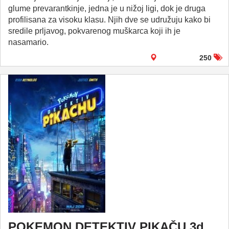
glume prevarantkinje, jedna je u nižoj ligi, dok je druga
profilisana za visoku klasu. Njih dve se udružuju kako bi
sredile prljavog, pokvarenog muškarca koji ih je
nasamario.
250
POKEMON DETEKTIV PIKAČU 3d