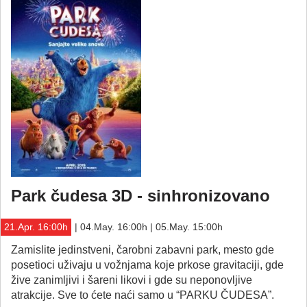
Park čudesa 3D - sinhronizovano
21.Apr. 16:00h
| 04.May. 16:00h | 05.May. 15:00h
Zamislite jedinstveni, čarobni zabavni park, mesto gde
posetioci uživaju u vožnjama koje prkose gravitaciji, gde
žive zanimljivi i šareni likovi i gde su neponovljive
atrakcije. Sve to ćete naći samo u “PARKU ČUDESA”.