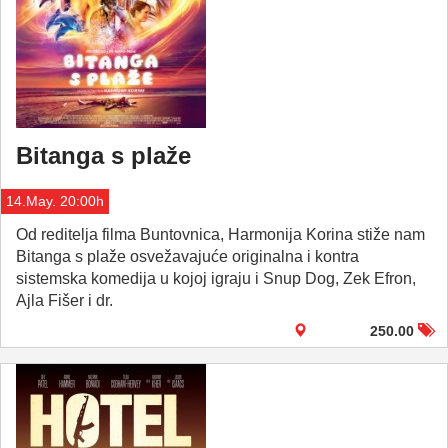
Bitanga s plaže
14.May. 20:00h
Od reditelja filma Buntovnica, Harmonija Korina stiže nam
Bitanga s plaže osvežavajuće originalna i kontra
sistemska komedija u kojoj igraju i Snup Dog, Zek Efron,
Ajla Fišer i dr.
250.00