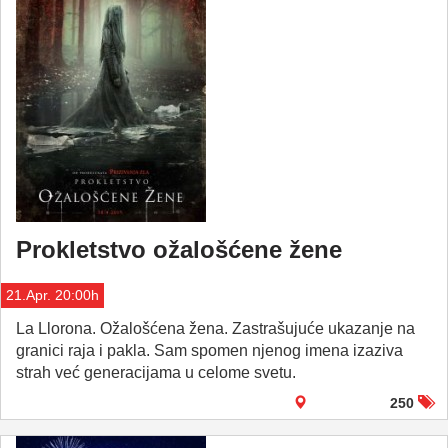
Prokletstvo ožalošćene žene
21.Apr. 20:00h
La Llorona. Ožalošćena žena. Zastrašujuće ukazanje na
granici raja i pakla. Sam spomen njenog imena izaziva
strah već generacijama u celome svetu.
250