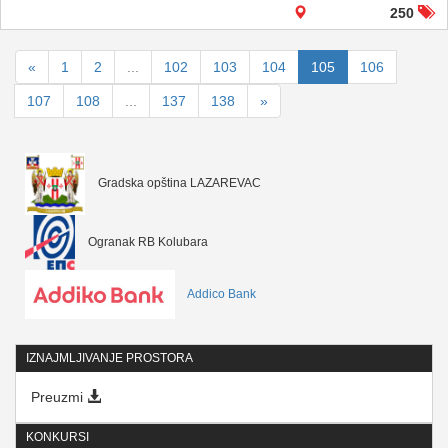
250
«
1
2
...
102
103
104
105
106
107
108
...
137
138
»
Gradska opština LAZAREVAC
Ogranak RB Kolubara
Addico Bank
IZNAJMLJIVANJE PROSTORA
Preuzmi
KONKURSI