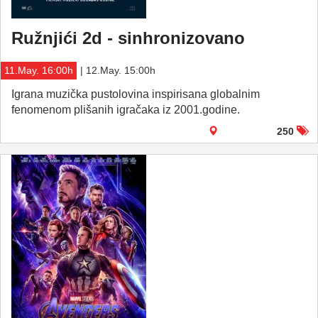
Ružnjići 2d - sinhronizovano
11.May. 16:00h
| 12.May. 15:00h
Igrana muzička pustolovina inspirisana globalnim
fenomenom plišanih igračaka iz 2001.godine.
250