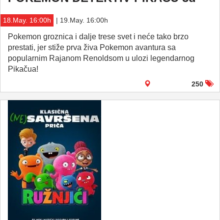
18.May. 16:00h
| 19.May. 16:00h
Pokemon groznica i dalje trese svet i neće tako brzo
prestati, jer stiže prva živa Pokemon avantura sa
popularnim Rajanom Renoldsom u ulozi legendarnog
Pikačua!
250