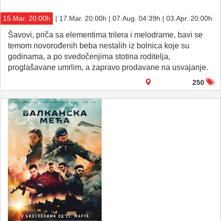
15.Mar. 20:00h
| 17.Mar. 20:00h | 07.Aug. 04:39h | 03.Apr. 20:00h
Šavovi, priča sa elementima trilera i melodrame, bavi se
temom novorođenih beba nestalih iz bolnica koje su
godinama, a po svedočenjima stotina roditelja,
proglašavane umrlim, a zapravo prodavane na usvajanje.
250