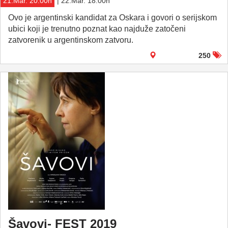
21.Mar. 20:00h
| 22.Mar. 18:00h
Ovo je argentinski kandidat za Oskara i govori o serijskom
ubici koji je trenutno poznat kao najduže zatočeni
zatvorenik u argentinskom zatvoru.
250
Šavovi- FEST 2019