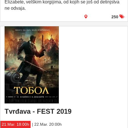
Elizabete, velškim korgijima, od kojih se još od detinjstva
ne odvaja.
250
Tvrđava - FEST 2019
21.Mar. 18:00h
| 22.Mar. 20:00h