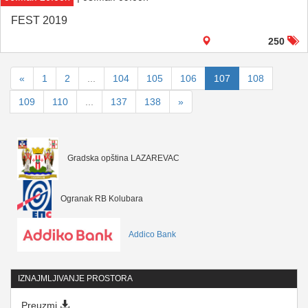
FEST 2019
250
«
1
2
...
104
105
106
107
108
109
110
...
137
138
»
Gradska opština LAZAREVAC
Ogranak RB Kolubara
Addico Bank
IZNAJMLJIVANJE PROSTORA
Preuzmi